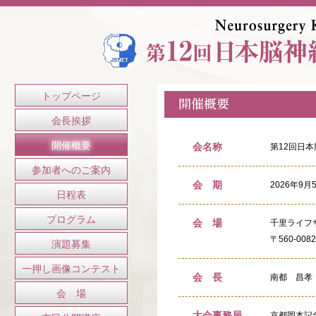
トップページ
開催概要
会長挨拶
開催概要
会名称
第12回日
参加者へのご案内
会 期
2026年9
日程表
プログラム
会 場
千里ライフ
〒560-0
演題募集
一押し画像コンテスト
会 長
南都 昌孝
会 場
大会事務局
京都岡本記