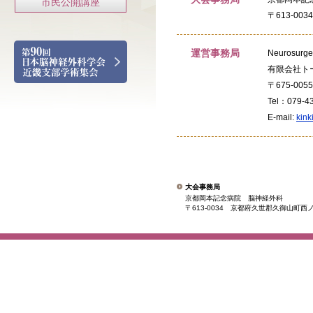
市民公開講座
〒613-0
運営事務局
Neurosurg
有限会社ト
〒675-0
Tel：079-4
E-mail:
kink
大会事務局
京都岡本記念病院 脳神経外科
〒613-0034 京都府久世郡久御山町西ノ