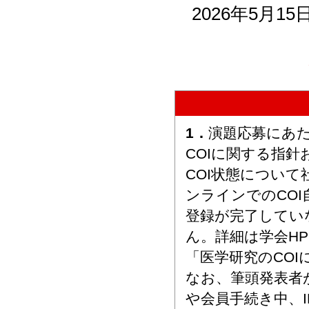
2026年5月1
1．
演題応募にあ
COIに関する指
COI状態につい
ンラインでのCO
登録が完了してい
ん。詳細は学会H
「医学研究のCO
なお、筆頭発表者
や会員手続き中、