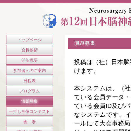
トップページ
演題募集
会長挨拶
開催概要
投稿は（社）日本脳
けます。
参加者へのご案内
日程表
本システムは、（社
プログラム
ている会員データ・
演題募集
ている会員ID及び
一押し画像コンテスト
なシステムです。
会 場
ールにて大会事務局