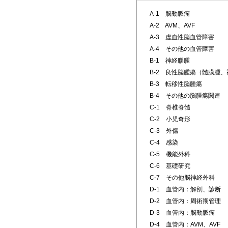
A-1 脳動脈瘤
A-2 AVM、AVF
A-3 虚血性脳血管障害
A-4 その他の血管障害
B-1 神経膠腫
B-2 良性脳腫瘍（髄膜腫
B-3 転移性脳腫瘍
B-4 その他の脳腫瘍関連
C-1 脊椎脊髄
C-2 小児奇形
C-3 外傷
C-4 感染
C-5 機能外科
C-6 基礎研究
C-7 その他脳神経外科
D-1 血管内：解剖、診断
D-2 血管内：周術期管理
D-3 血管内：脳動脈瘤
D-4 血管内：AVM、AVF