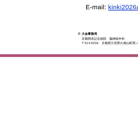
E-mail:
kinki2026
大会事務局
京都岡本記念病院 脳神経外科
〒613-0034 京都府久世郡久御山町西ノ