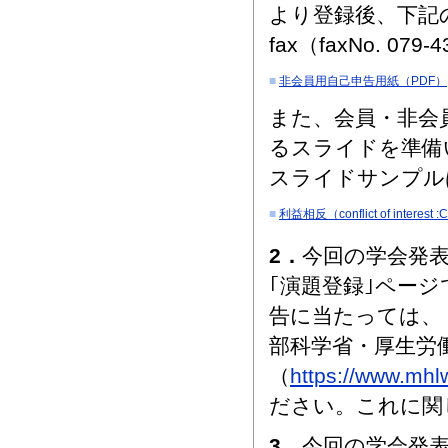
より登録後、下記
fax（faxNo. 0
■
非会員用自己申告用紙（PDF）
また、会員・非会
るスライドを準備
スライドサンプル
■
利益相反（conflict of inter
2．
今回の学会発
｢演題登録｣ペー
告に当たっては、
部科学省・厚生労
（
https://www.mhl
ださい。これに関
3．
今回の学会発